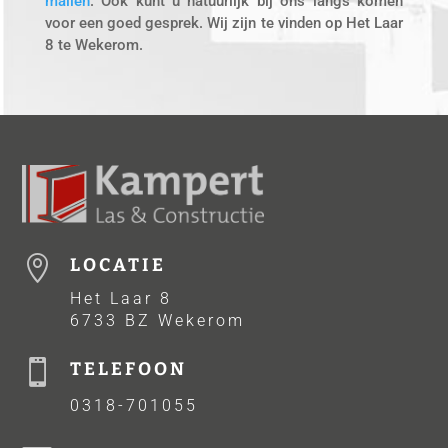
mailen
. Ook kunt u natuurlijk bij ons langs komen
voor een goed gesprek. Wij zijn te vinden op Het Laar
8 te Wekerom.

LOCATIE
Het Laar 8
6733 BZ Wekerom

TELEFOON
0318-701055