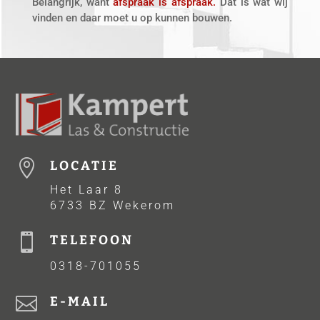
Belangrijk, want
afspraak is afspraak.
Dat is wat wij
vinden en daar moet u op kunnen bouwen.

LOCATIE
Het Laar 8
6733 BZ Wekerom

TELEFOON
0318-701055

E-MAIL